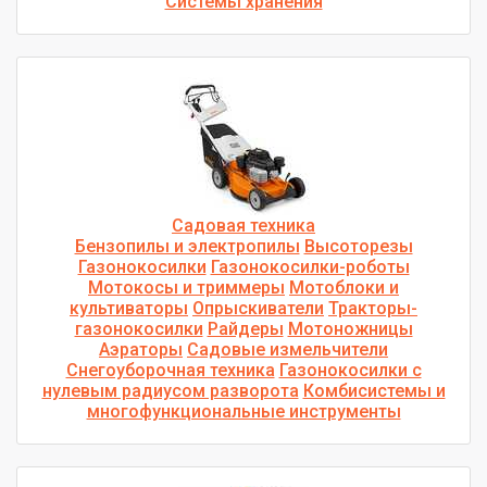
Системы хранения
Садовая техника
Бензопилы и электропилы
Высоторезы
Газонокосилки
Газонокосилки-роботы
Мотокосы и триммеры
Мотоблоки и
культиваторы
Опрыскиватели
Тракторы-
газонокосилки
Райдеры
Мотоножницы
Аэраторы
Садовые измельчители
Снегоуборочная техника
Газонокосилки с
нулевым радиусом разворота
Комбисистемы и
многофункциональные инструменты