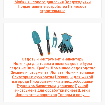
Мойки высокого давления
Воздуходувки
Подметальные устройства
Пылесосы
строительные
Садовый инструмент и инвентарь
Ножницы для травы и пилы садовые
Буры
садовые
Вилы
Грабли
Домашнее садоводство
Зимние инструменты
Лопаты
Ножи и точилки
Cекаторы и сучкорезы
Ножницы для живой
изгороди
Плодосъемники и плодосборщики
Ручки комбисистемы, хранение
Ручной
инструмент для обработки почвы
Щетки
Извлекатели сорняков
Топоры и колуны