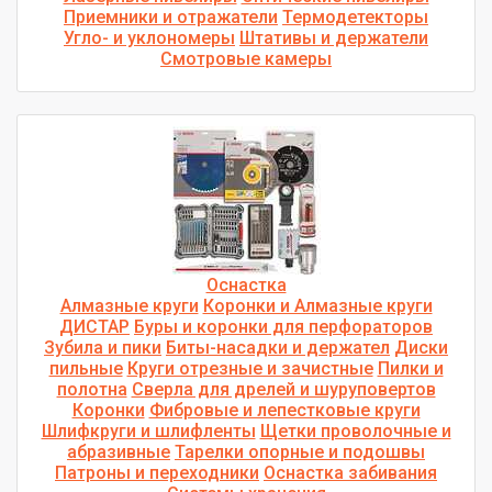
Приемники и отражатели
Термодетекторы
Угло- и уклономеры
Штативы и держатели
Смотровые камеры
Оснастка
Алмазные круги
Коронки и Алмазные круги
ДИСТАР
Буры и коронки для перфораторов
Зубила и пики
Биты-насадки и держател
Диски
пильные
Круги отрезные и зачистные
Пилки и
полотна
Сверла для дрелей и шуруповертов
Коронки
Фибровые и лепестковые круги
Шлифкруги и шлифленты
Щетки проволочные и
абразивные
Тарелки опорные и подошвы
Патроны и переходники
Оснастка забивания