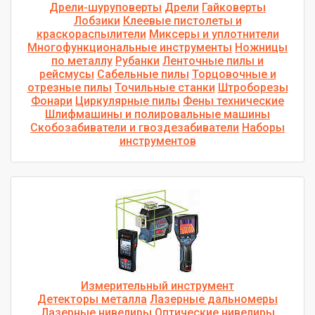
Дрели-шуруповерты
Дрели
Гайковерты
Лобзики
Клеевые пистолеты и
краскораспылители
Миксеры и уплотнители
Многофункциональные инструменты
Ножницы
по металлу
Рубанки
Ленточные пилы и
рейсмусы
Сабельные пилы
Торцовочные и
отрезные пилы
Точильные станки
Штроборезы
Фонари
Циркулярные пилы
Фены технические
Шлифмашины и полировальные машины
Скобозабиватели и гвоздезабиватели
Наборы
инструментов
Измерительный инструмент
Детекторы металла
Лазерные дальномеры
Лазерные нивелиры
Оптические нивелиры