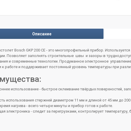
Описание
столет Bosch GKP 200 CE - это многопрофильный прибор. Используется
ции. Позволяет заполнять строительные швы и зазоры в труднодоступн
ания и современные технологии. Продуманное электронное управление
 к работе и поддерживает постоянный уровень температуры при разли
мущества:
оннее использование - быстрое склеивание твёрдых поверхностей, за
ь использования стержней диаметром 11 мм и длиной от 45 мм до 200
ремя нагрева - всего четыре минуты и прибор готов к работе.
я электроника - следит за перегрузками, контролирует температуру,