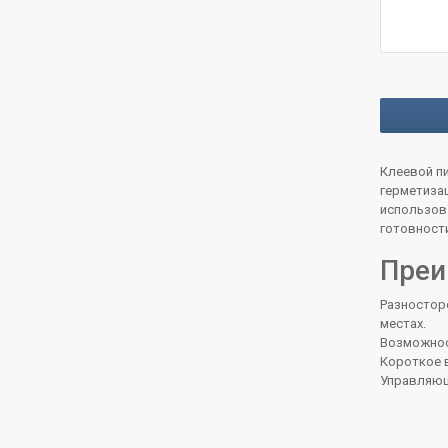
Клеевой пи
герметиза
использов
готовности
Преи
Разностор
местах.
Возможност
Короткое в
Управляюща