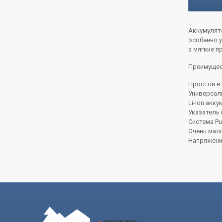
Аккумулято
особенно у
а мягкие 
Преимущес
Простой в 
Универсаль
Li-Ion акк
Указатель 
Система Pu
Очень малый
Напряжение