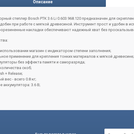
Описание
рный степлер Bosch PTK 3.6 Li 0.603.968.120 предназначен для скрепл
добен при работе с мягкой древесиной. Инструмент прост и удобен в и
прорезиненные накладки обеспечивают надежный хват без проскальзыва
тва:
использовании магазин с индикатором степени заполнения;
ное применение для крепления тонких материалов к мягкой древесине;
умуляторы без эффекта памяти и саморазряда;
количества скоб;
sh + Release;
 вес - всего 0.8 кг;
 аккумулятора: 3.6 В;