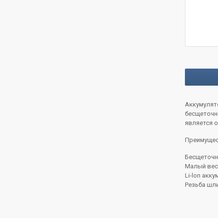
Аккумулят
бесщеточны
является о
Преимущес
Бесщеточн
Малый вес (
Li-lon акк
Резьба шл