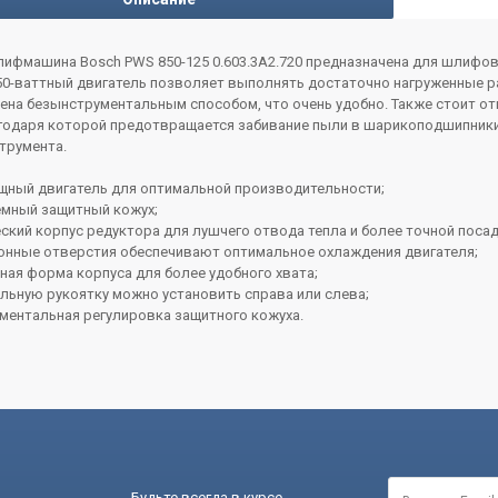
ифмашина Bosch PWS 850-125 0.603.3A2.720 предназначена для шлифов
0-ваттный двигатель позволяет выполнять достаточно нагруженные р
на безынструментальным способом, что очень удобно. Также стоит отм
агодаря которой предотвращается забивание пыли в шарикоподшипники
трумента.
ный двигатель для оптимальной производительности;
мный защитный кожух;
кий корпус редуктора для лушчего отвода тепла и более точной посад
онные отверстия обеспечивают оптимальное охлаждения двигателя;
ая форма корпуса для более удобного хвата;
льную рукоятку можно установить справа или слева;
ментальная регулировка защитного кожуха.
Будьте всегда в курсе