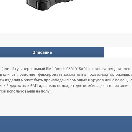
Описание
 (новый) универсальный BM1 Bosch 0601015A01 используется для крепл
й клипсы позволяет фиксировать держатель в подвесном положении, 
таж изделия может быть произведен с помощью шурупов или с помощью 
ьный держатель BM1 идеально подходит для комбинации с телескопиче
ри использовании на полу.