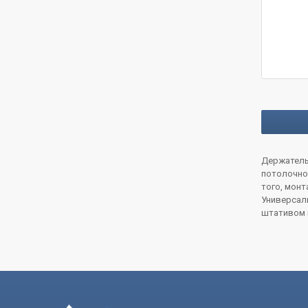
Держатель
потолочно
того, мон
Универсал
штативом п