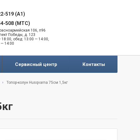
22-519 (A1)
44-508 (MTC)
 Красноармейская 106, п96
спект Победы, д. 123
 18:00, обед: 13:00 — 14:00,
 — 14:00
Сервисный центр
Контакты
Топор-колун Husqvarna 75см 1,5кг
5кг