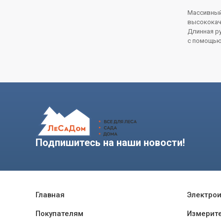
Массивный
высококаче
Длинная ру
с помощью
Подпишитесь на наши новости!
Главная
Электро
Покупателям
Измерит