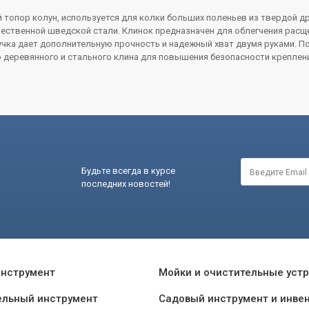
 топор колун, используется для колки больших поленьев из твердой д
ственной шведской стали. Клинок предназначен для облегчения расще
чка дает дополнительную прочность и надежный хват двумя руками. П
 деревянного и стального клина для повышения безопасности креплени
Будьте всегда в курсе
последних новостей!
инструмент
Мойки и очистительные уст
ельный инструмент
Садовый инструмент и инве